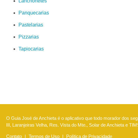
Lanchonetes
Panquecarias
Pastelarias
Pizzarias
Tapiocarias
O Guia José de Anchieta é o aplicativo que todo morador dos segu
III, Laranjeiras Velha, Res. Vista do Mte., Solar de Anchieta e T
Contato
|
Termos de Uso
|
Política de Privacidade