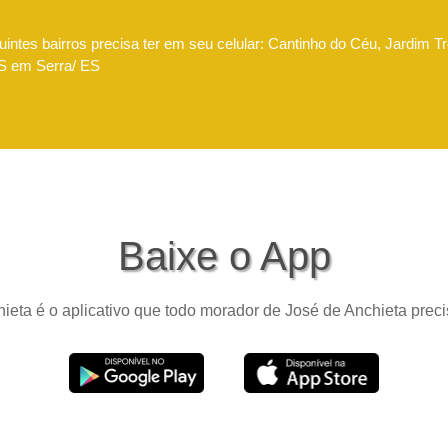
intes bairros precisa ter em seu celular: Cantinho do Céu, Jardim Tr
IMS em Serra/ ES
Baixe o App
ieta é o aplicativo que todo morador de José de Anchieta precis