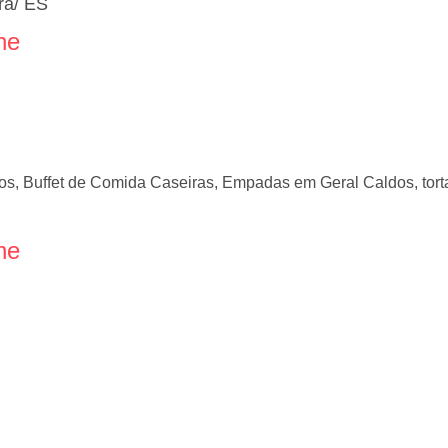
ra/ ES
ne
, Buffet de Comida Caseiras, Empadas em Geral Caldos, torta
ne