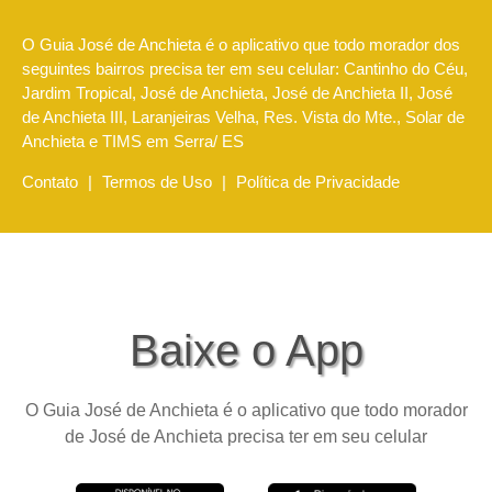
O Guia José de Anchieta é o aplicativo que todo morador dos
seguintes bairros precisa ter em seu celular: Cantinho do Céu,
Jardim Tropical, José de Anchieta, José de Anchieta II, José
de Anchieta III, Laranjeiras Velha, Res. Vista do Mte., Solar de
Anchieta e TIMS em Serra/ ES
Contato
|
Termos de Uso
|
Política de Privacidade
Baixe o App
O Guia José de Anchieta é o aplicativo que todo morador
de José de Anchieta precisa ter em seu celular