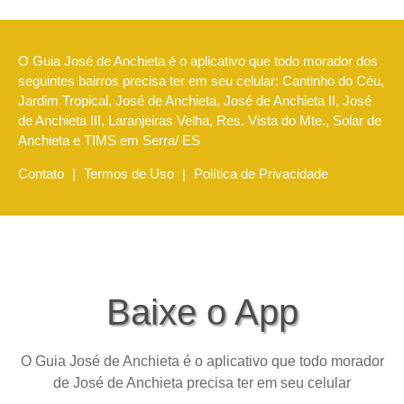
O Guia José de Anchieta é o aplicativo que todo morador dos
seguintes bairros precisa ter em seu celular: Cantinho do Céu,
Jardim Tropical, José de Anchieta, José de Anchieta II, José
de Anchieta III, Laranjeiras Velha, Res. Vista do Mte., Solar de
Anchieta e TIMS em Serra/ ES
Contato
|
Termos de Uso
|
Política de Privacidade
Baixe o App
O Guia José de Anchieta é o aplicativo que todo morador
de José de Anchieta precisa ter em seu celular