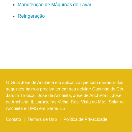
Manutenção de Máquinas de Lavar
Refrigeração
O Guia José de Anchieta é o aplicativo que todo morador dos
seguintes bairros precisa ter em seu celular: Cantinho do Céu,
Jardim Tropical, José de Anchieta, José de Anchieta II, José
de Anchieta III, Laranjeiras Velha, Res. Vista do Mte., Solar de
Anchieta e TIMS em Serra/ ES
Contato
|
Termos de Uso
|
Política de Privacidade