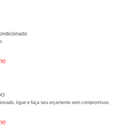
Condicionado
o
ne
DO
ionado, ligue e faça seu orçamento sem compromisso.
ne