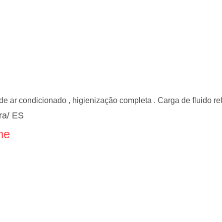
e ar condicionado , higienização completa . Carga de fluido ref
ra/ ES
ne