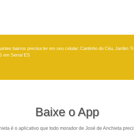
intes bairros precisa ter em seu celular: Cantinho do Céu, Jardim Tr
IMS em Serra/ ES
Baixe o App
ieta é o aplicativo que todo morador de José de Anchieta precis