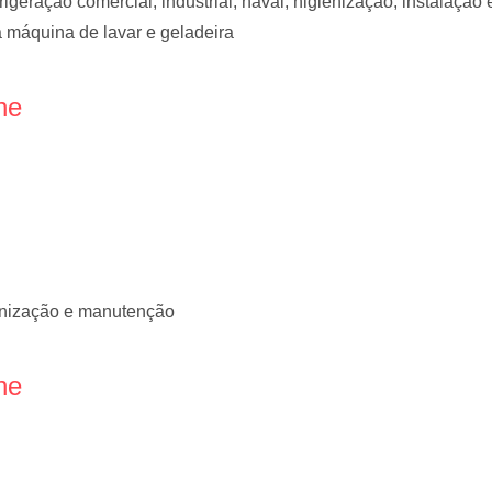
geração comercial, industrial, naval, higienização, instalaçã
ra máquina de lavar e geladeira
ne
enização e manutenção
ne