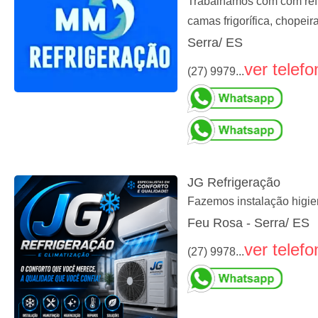
Trabalhamos com com refri
camas frigorífica, chopei
Serra/ ES
ver telefo
(27) 9979...
JG Refrigeração
Fazemos instalação higi
Feu Rosa - Serra/ ES
ver telefo
(27) 9978...