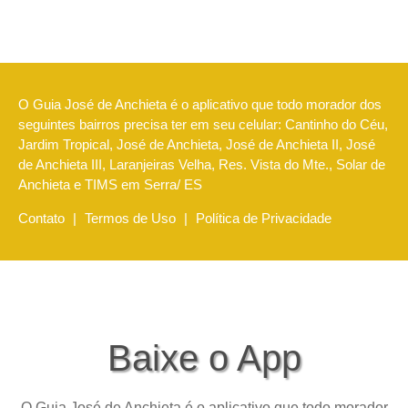
O Guia José de Anchieta é o aplicativo que todo morador dos
seguintes bairros precisa ter em seu celular: Cantinho do Céu,
Jardim Tropical, José de Anchieta, José de Anchieta II, José
de Anchieta III, Laranjeiras Velha, Res. Vista do Mte., Solar de
Anchieta e TIMS em Serra/ ES
Contato
|
Termos de Uso
|
Política de Privacidade
Baixe o App
O Guia José de Anchieta é o aplicativo que todo morador